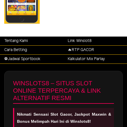
Tentang Kami
Link Winslot8
Cara Betting
🔥RTP GACOR
⚽️Jadwal Sportbook
Kalkulator Mix Parlay
WINSLOTS8 – SITUS SLOT
ONLINE TERPERCAYA & LINK
ALTERNATIF RESMI
Nikmati Sensasi Slot Gacor, Jackpot Maxwin &
Bonus Melimpah Hari Ini di Winslots8!