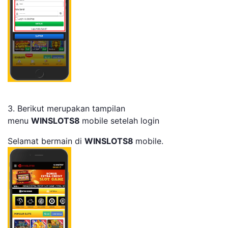
3. Berikut merupakan tampilan
menu
WINSLOTS8
mobile setelah login
Selamat bermain di
WINSLOTS8
mobile.