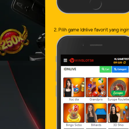
2. Pilih game Idnlive favorit yang ingi