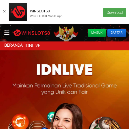
×
WINSLOTS8
Download
WINSLOTS8 Mobile App
MASUK
DAFTAR
BERANDA
IDNLIVE